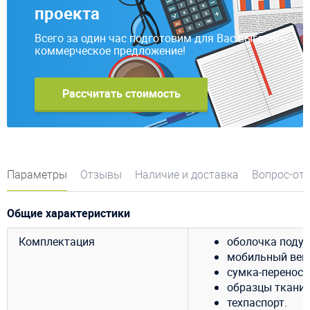
проекта
Всего за один час подготовим для Вас выгодное
коммерческое предложение!
Рассчитать стоимость
Параметры
Отзывы
Наличие и доставка
Вопрос-от
Общие характеристики
Комплектация
оболочка подуш
мобильный венти
сумка-переноск
образцы ткани 
техпаспорт.