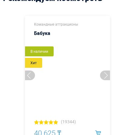
Командные аттракционы
Бабука
Новый
В наличии
Хит
(19344)
40 625 ₸