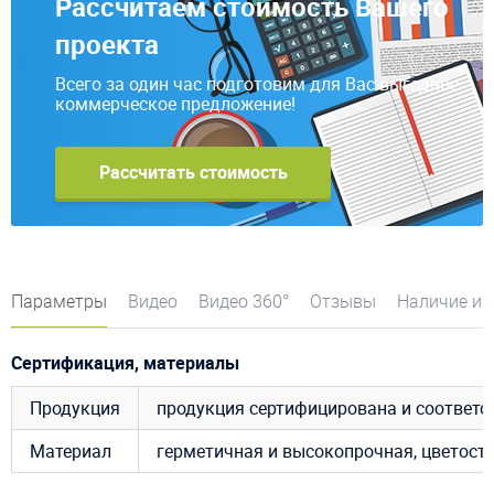
Рассчитаем стоимость Вашего
проекта
Всего за один час подготовим для Вас выгодное
коммерческое предложение!
Рассчитать стоимость
Параметры
Видео
Видео 360°
Отзывы
Наличие и 
Сертификация, материалы
Продукция
продукция сертифицирована и соответ
Материал
герметичная и высокопрочная, цветост