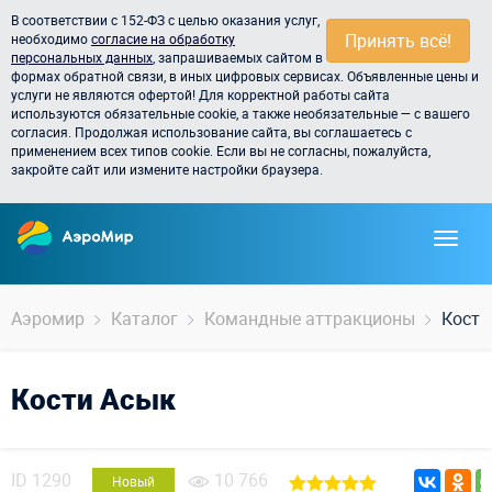
В соответствии с 152-ФЗ с целью оказания услуг,
Принять всё!
необходимо
согласие на обработку
персональных данных
, запрашиваемых сайтом в
формах обратной связи, в иных цифровых сервисах. Объявленные цены и
услуги не являются офертой! Для корректной работы сайта
используются обязательные cookie, а также необязательные — с вашего
согласия. Продолжая использование сайта, вы соглашаетесь с
применением всех типов cookie. Если вы не согласны, пожалуйста,
закройте сайт или измените настройки браузера.
Аэромир
Каталог
Командные аттракционы
Кости
Кости Асык
ID
1290
10 766
Новый