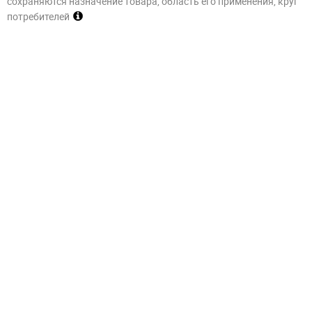
сохраняются назначение товара, область его применения, круг
потребителей