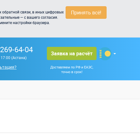
Принять всё!
 обратной связи, в иных цифровых
зательные — с вашего согласия.
мените настройки браузера.
 269-64-04
Заявка на расчёт
о 17:00 (Астана)
ьтация?
Доставляем по РФ и ЕАЭС,
точно в срок!