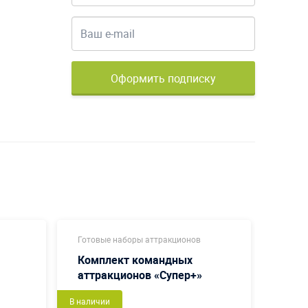
Оформить подписку
Готовые наборы аттракционов
Коман
Комплект командных
Бабу
аттракционов «Супер+»
В наличии
Новый
В налич