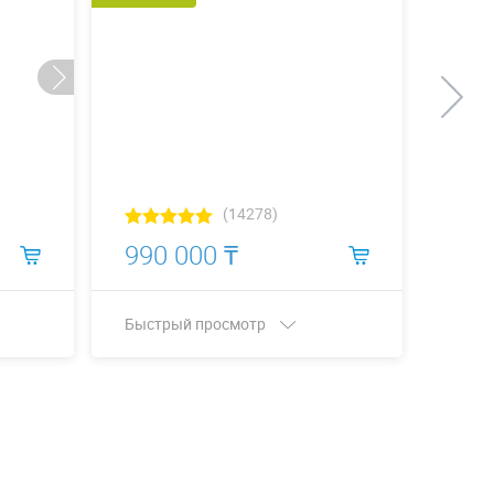
Хит
(14278)
990 000 ₸
40 
Быстрый просмотр
Быст