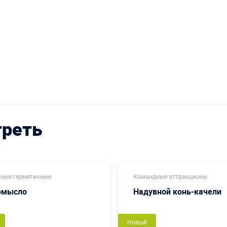
треть
ные герметичные
Командные аттракционы
омысло
Надувной конь-качели
Новый