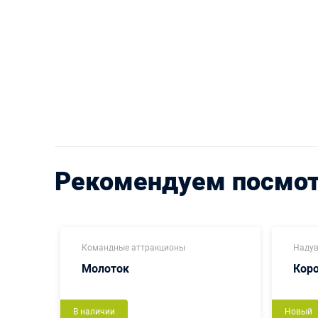
Рекомендуем посмо
Командные аттракционы
Надув
Молоток
Кор
В наличии
Новый