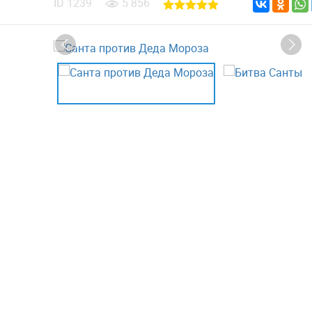
ID
1239
5 856