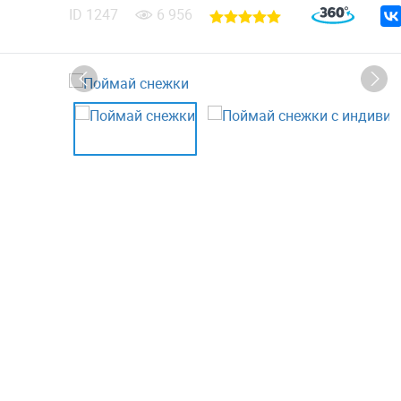
ID
1247
6 956