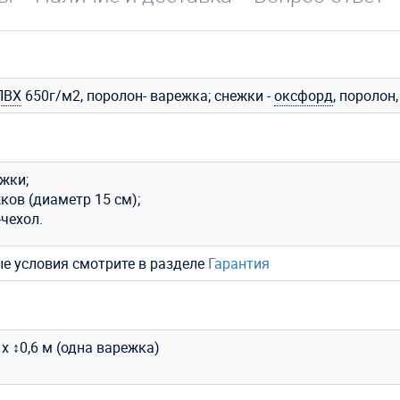
ПВХ
650г/м2, поролон- варежка; снежки -
оксфорд
, поролон
жки;
ков (диаметр 15 см);
чехол.
ые условия смотрите в разделе
Гарантия
 х ↕0,6 м (одна варежка)