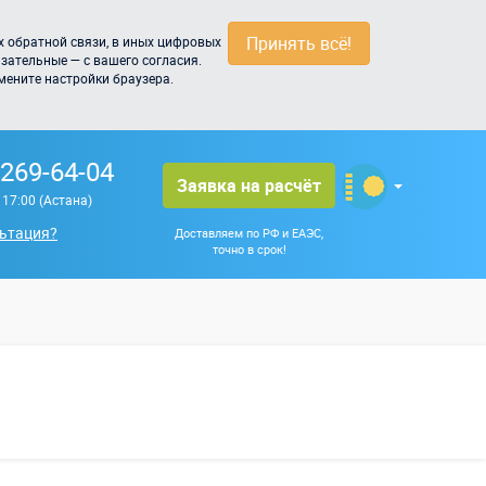
Принять всё!
 обратной связи, в иных цифровых
зательные — с вашего согласия.
мените настройки браузера.
 269-64-04
Заявка на расчёт
о 17:00 (Астана)
ьтация?
Доставляем по РФ и ЕАЭС,
точно в срок!