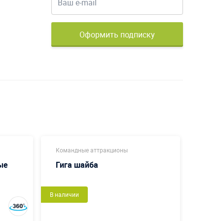
Оформить подписку
Командные аттракционы
Коман
ые
Гига шайба
Пенё
В наличии
В налич