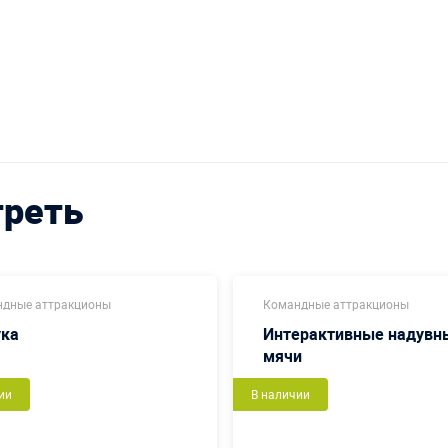
треть
дные аттракционы
Командные аттракционы
ука
Интерактивные надувн
мячи
ии
В наличии