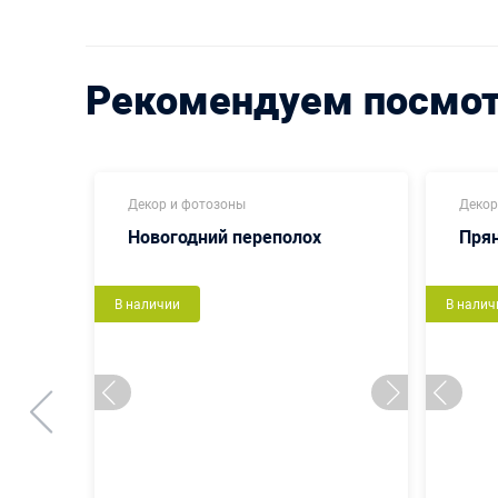
Рекомендуем посмо
Декор и фотозоны
Декор
Новогодний переполох
Пря
В наличии
В налич