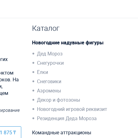
Каталог
Новогодние надувные фигуры
Дед Мороз
гих
Снегурочки
Ёлки
унктом
рков. На
Снеговики
,
Аэромены
ящем
Декор и фотозоны
Новогодний игровой реквизит
ндирование
Резиденция Деда Мороза
1 875 ₸
Командные аттракционы