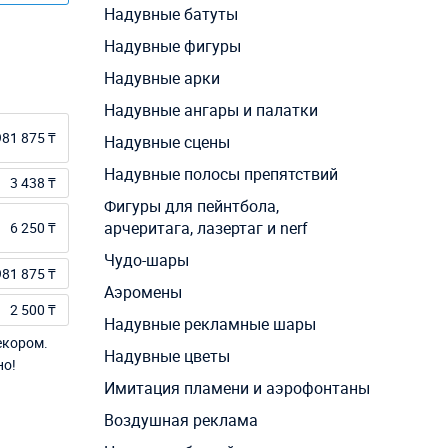
Надувные батуты
Надувные фигуры
Надувные арки
Надувные ангары и палатки
981 875 ₸
Надувные сцены
Надувные полосы препятствий
3 438 ₸
Фигуры для пейнтбола,
арчеритага, лазертаг и nerf
6 250 ₸
Чудо-шары
981 875 ₸
Аэромены
2 500 ₸
Надувные рекламные шары
екором.
Надувные цветы
но!
Имитация пламени и аэрофонтаны
Воздушная реклама