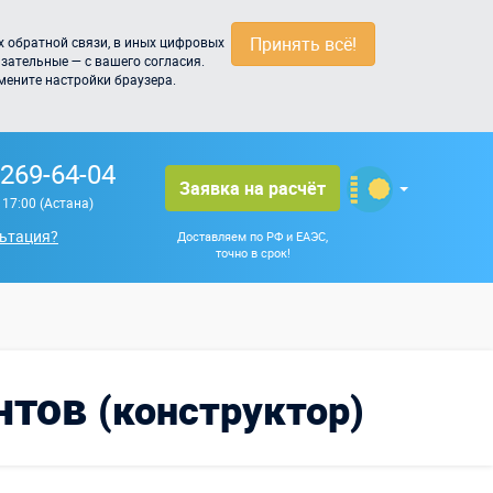
Принять всё!
 обратной связи, в иных цифровых
зательные — с вашего согласия.
мените настройки браузера.
 269-64-04
Заявка на расчёт
о 17:00 (Астана)
ьтация?
Доставляем по РФ и ЕАЭС,
точно в срок!
нтов
(конструктор)