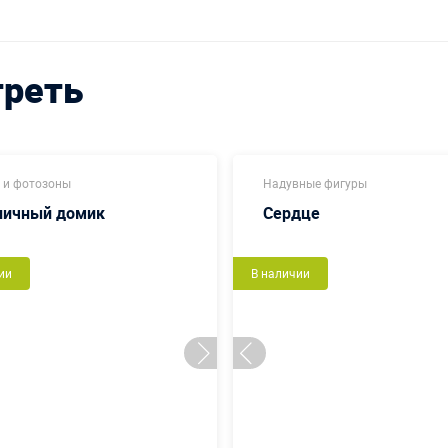
треть
 и фотозоны
Надувные фигуры
ничный домик
Сердце
ии
В наличии