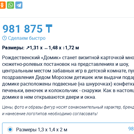
981 875 ₸
Сделаем быстро
Размеры: ↗1,31 х ↔1,48 х ↕1,72 м
Рождественский «Домик» станет визитной карточкой мно
сюжетно-ролевых постановок на представлениях и шоу,
центральным местом забавных игр в детской комнате, п
поздравления Дедом Морозом детишек или выдачи пода
домике расположены подвесные (на шнурочках) конфетки
печеньки, веночек и колокольчик - снаружи. Как в насто
домике в нем открываются двери и окна.
Цены, фото и образы фигур носят ознакомительный характер, бре
и нанесение логотипов необходимо согласовать!
98
Размеры 1,3 х 1,4 х 2 м