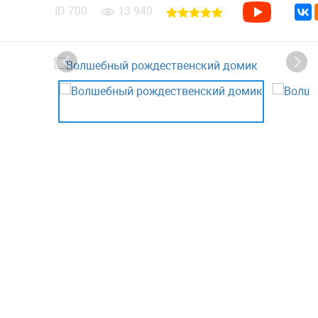
ID
700
13 940