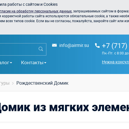
ла работы с сайтом и Cookies
гласие на обработку персональных данных
, запрашиваемых сайтом в формах
я корректной работы сайта используются обязательные cookie, а также необя
 всех типов cookie. Если вы не согласны, пожалуйста, закройте сайт или из
+7 (717)
info@airmir.su
Пн.-Пт. с 8:00 д
алог
Контакты
Нужна консул
гуры
Рождественский Домик
омик из мягких элеме