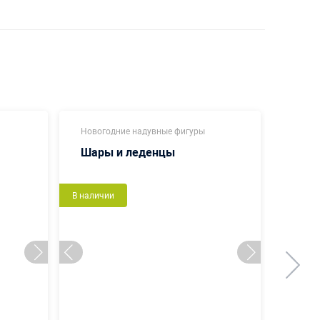
Новогодние надувные фигуры
Декор
Шары и леденцы
Хрус
В наличии
В налич