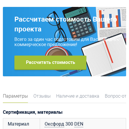
Рассчитаем стоимость Вашего
проекта
Всего за один час подготовим для Вас выгодное
коммерческое предложение!
Рассчитать стоимость
Параметры
Отзывы
Наличие и доставка
Вопрос-от
Сертификация, материалы
Материал
Оксфорд
300
DEN