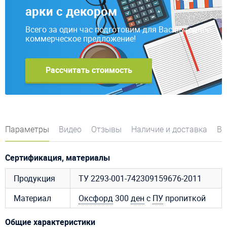
арки с декором
Всего за один час подготовим для Вас выгодное
коммерческое предложение!
Рассчитать стоимость
Параметры
Видео
Отзывы
Наличие и доставка
Во
Сертификация, материалы
Продукция
ТУ 2293-001-742309159676-2011
Материал
Оксфорд
300
ден
с
ПУ
пропиткой
Общие характеристики