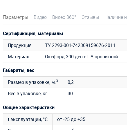
Параметры
Видео
Видео 360°
Отзывы
Наличие и 
Сертификация, материалы
Продукция
ТУ 2293-001-742309159676-2011
Материал
Оксфорд
300
ден
с
ПУ
пропиткой
Габариты, вес
3
Размер в упаковке, м.
0,2
Вес в упаковке, кг.
30
Общие характеристики
t эксплуатации, °C
от -25 до +35