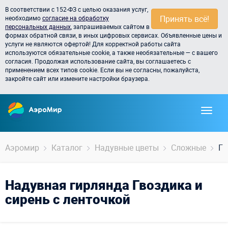
В соответствии с 152-ФЗ с целью оказания услуг,
Принять всё!
необходимо
согласие на обработку
персональных данных
, запрашиваемых сайтом в
формах обратной связи, в иных цифровых сервисах. Объявленные цены и
услуги не являются офертой! Для корректной работы сайта
используются обязательные cookie, а также необязательные — с вашего
согласия. Продолжая использование сайта, вы соглашаетесь с
применением всех типов cookie. Если вы не согласны, пожалуйста,
закройте сайт или измените настройки браузера.
Аэромир
Каталог
Надувные цветы
Сложные
Гв
Надувная гирлянда Гвоздика и
сирень с ленточкой