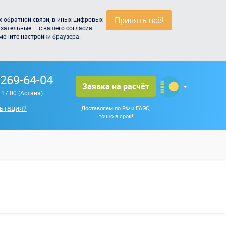
Принять всё!
 обратной связи, в иных цифровых
зательные — с вашего согласия.
мените настройки браузера.
 269-64-04
Заявка на расчёт
о 17:00 (Астана)
ьтация?
Доставляем по РФ и ЕАЭС,
точно в срок!