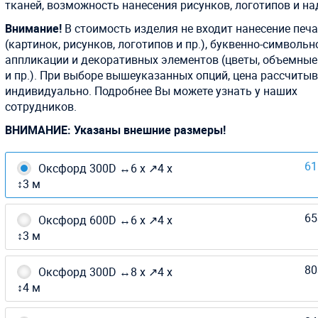
тканей, возможность нанесения рисунков, логотипов и на
Внимание!
В стоимость изделия не входит нанесение печ
(картинок, рисунков, логотипов и пр.), буквенно-символьн
аппликации и декоративных элементов (цветы, объемны
и пр.). При выборе вышеуказанных опций, цена рассчиты
индивидуально. Подробнее Вы можете узнать у наших
сотрудников.
ВНИМАНИЕ: Указаны внешние размеры!
61
Оксфорд 300D ↔6 х ↗4 х
↕3 м
65
Оксфорд 600D ↔6 х ↗4 х
↕3 м
80
Оксфорд 300D ↔8 х ↗4 х
↕4 м