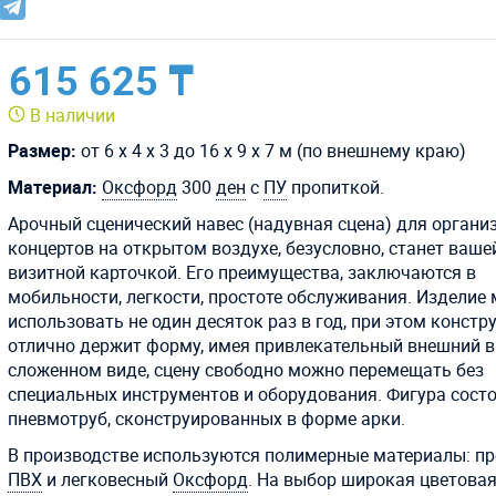
615 625 ₸
В наличии
Размер:
от 6 х 4 х 3 до 16 х 9 х 7 м (по внешнему краю)
Материал:
Оксфорд
300
ден
с
ПУ
пропиткой.
Арочный сценический навес (надувная сцена) для органи
концертов на открытом воздухе, безусловно, станет ваше
визитной карточкой. Его преимущества, заключаются в
мобильности, легкости, простоте обслуживания. Изделие
использовать не один десяток раз в год, при этом констр
отлично держит форму, имея привлекательный внешний в
сложенном виде, сцену свободно можно перемещать без
специальных инструментов и оборудования. Фигура состо
пневмотруб, сконструированных в форме арки.
В производстве используются полимерные материалы: п
ПВХ
и легковесный
Оксфорд
. На выбор широкая цветова