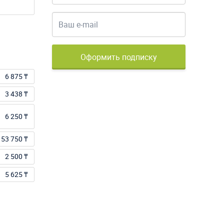
Оформить подписку
6 875 ₸
3 438 ₸
6 250 ₸
53 750 ₸
2 500 ₸
5 625 ₸