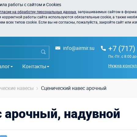
ла работы с сайтом и Cookies
гласие на обработку персональных данных
, запрашиваемых сайтом в формах
я корректной работы сайта используются обязательные cookie, а также необя
 всех типов cookie. Если вы не согласны, пожалуйста, закройте сайт или из
+7 (717)
info@airmir.su
Пн.-Пт. с 8:00 д
алог
Контакты
Нужна консул
ческие навесы
Сценический навес арочный
с арочный, надувной