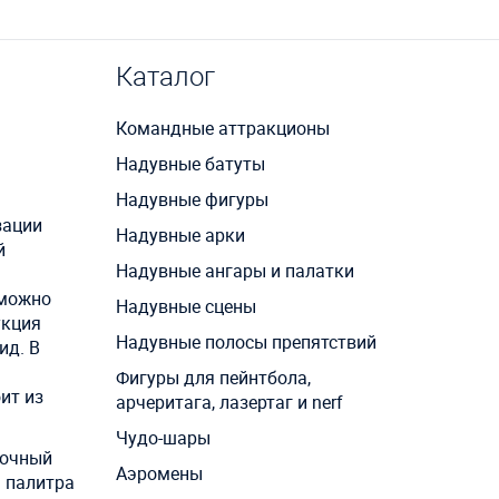
Каталог
Командные аттракционы
Надувные батуты
Надувные фигуры
зации
Надувные арки
й
Надувные ангары и палатки
 можно
Надувные сцены
укция
Надувные полосы препятствий
ид. В
Фигуры для пейнтбола,
ит из
арчеритага, лазертаг и nerf
Чудо-шары
рочный
Аэромены
я палитра