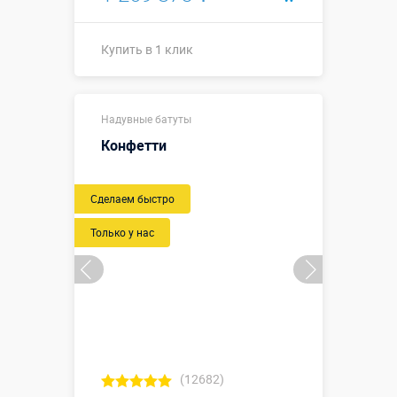
Купить в 1 клик
4,0 х 3,0 х
Размеры, м:
Надувные батуты
2,05 м
Конфетти
Больше деталей →
Новый
Сделаем быстро
Купить в 1 клик
Только у нас
(12682)