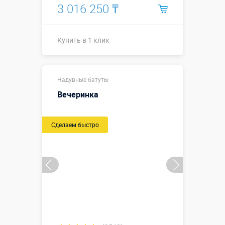
3 016 250 ₸
Купить в 1 клик
7,0 х 4,1 х 3,0
Надувные батуты
м
(габаритные
Вечеринка
Размеры, м:
размеры, с
учетом
пандуса)
Сделаем быстро
Больше деталей →
Смотреть видео
Купить в 1 клик