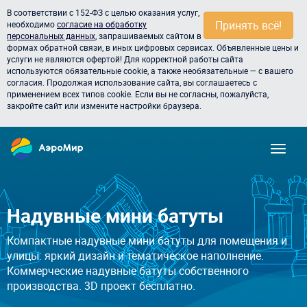
В соответствии с 152-ФЗ с целью оказания услуг,
Принять всё!
необходимо
согласие на обработку
персональных данных
, запрашиваемых сайтом в
формах обратной связи, в иных цифровых сервисах. Объявленные цены и
услуги не являются офертой! Для корректной работы сайта
используются обязательные cookie, а также необязательные — с вашего
согласия. Продолжая использование сайта, вы соглашаетесь с
применением всех типов cookie. Если вы не согласны, пожалуйста,
закройте сайт или измените настройки браузера.
Надувные мини батуты
Компактные надувные мини батуты для помещения и
улицы: яркий дизайн и тематическое наполнение.
Коммерческие надувные батуты собственного
производства. 3D проект бесплатно.