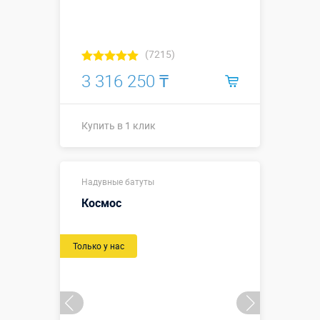
(7215)
3 316 250 ₸
Купить в 1 клик
4,9 х 6,0 х
Надувные батуты
2,95 м
(габаритные
Космос
размеры,
Размеры, м:
включая
пандус и
Только у нас
внешнюю
горку)
Больше деталей →