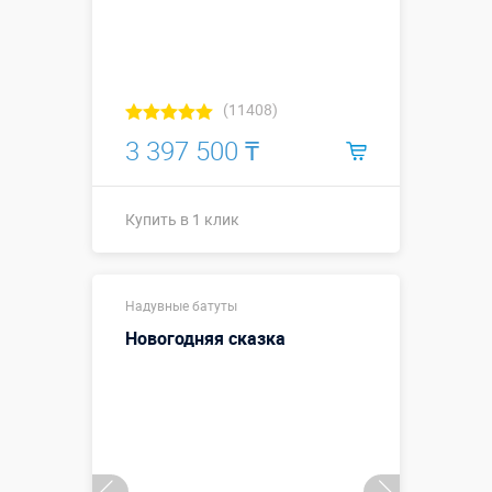
Купить в 1 клик
(11408)
3 397 500 ₸
Купить в 1 клик
7,0 х 4,1 х 3,0
Надувные батуты
м
(габаритные
Новогодняя сказка
размеры,
Размеры, м:
учитывая
пандус и
максимально
выступающие
элементы)