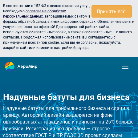
В соответствии с 152-ФЗ с целью оказания услуг,
Принять всё!
необходимо
согласие на обработку
персональных данных
, запрашиваемых сайтом в
формах обратной связи, в иных цифровых сервисах. Объявленные цены и
услуги не являются офертой! Для корректной работы сайта
используются обязательные cookie, а также необязательные — с вашего
согласия. Продолжая использование сайта, вы соглашаетесь с
применением всех типов cookie. Если вы не согласны, пожалуйста,
закройте сайт или измените настройки браузера.
Надувные батуты для бизнеса
Надувные батуты для прибыльного бизнеса и сдачи в
аренду. Авторский дизайн выделяется на фоне
однообразных аттракционов и приносит на 25% больше
прибыли. Регистрация без проблем — строгое
соответствие ГОСТ Р и ТР ЕАЭС 3D проект сделаем