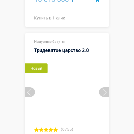
Купить в 1 клик
10 х 8,6 х 7,3
Размеры, м:
Надувные батуты
м
Тридевятое царство 2.0
Больше деталей →
Новый
Купить в 1 клик
(6755)