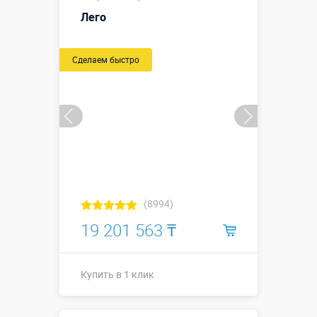
габаритные
Лего
размеры с
Размеры, м:
учетом
пандусов,
Сделаем быстро
высота
горки 2,5 м
Больше деталей →
Купить в 1 клик
(8994)
19 201 563 ₸
Купить в 1 клик
Купить в 1 клик