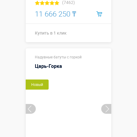
(7462)
11 666 250 ₸
Купить в 1 клик
16 х 7 х 7,4 м
Надувные батуты с горкой
(габаритные
Размеры, м:
размеры,
Царь-Горка
включая
пандус)
Новый
Больше деталей →
Купить в 1 клик