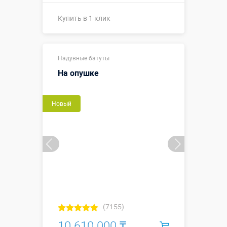
Купить в 1 клик
8 х 9 х 6,2 м
Надувные батуты
(габаритные
размеры,
На опушке
Размеры, м:
включая
пандус и
выступающие
Новый
элементы)
Больше деталей →
Купить в 1 клик
(7155)
10 610 000 ₸