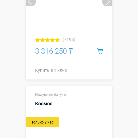
(7196)
3 316 250 ₸
Купить в 1 клик
4,9 х 6,0 х
Надувные батуты
2,95 м
(габаритные
Космос
размеры,
Размеры, м:
включая
пандус и
Только у нас
внешнюю
горку)