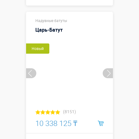
8,0 х 8,0 х 5,3
Размеры, м:
Надувные батуты
м
Царь-Батут
Больше деталей →
Смотреть видео
Новый
Купить в 1 клик
(8151)
10 338 125 ₸