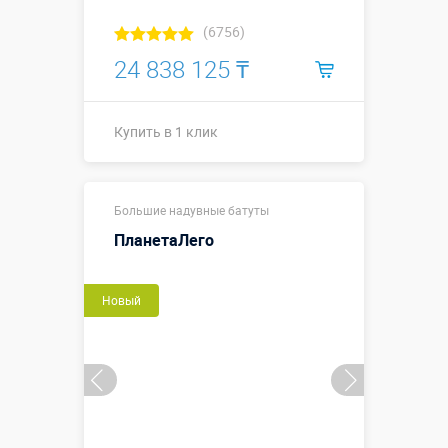
(6756)
24 838 125 ₸
Купить в 1 клик
11,8 х 26,3 х
Размеры, м:
Большие надувные батуты
11,5 м
ПланетаЛего
Больше деталей →
Новый
Купить в 1 клик