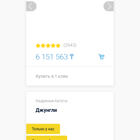
(2643)
6 151 563 ₸
Купить в 1 клик
7,9 х 8,5 х 4,7
Надувные батуты
м
(габаритные
Джунгли
размеры, с
учетом
Размеры, м:
пандусов и
Только у нас
всех
выступающих