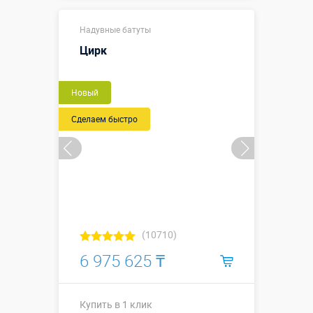
5,5 х 6,0 х 4,0
Размеры, м:
Надувные батуты
м
Цирк
Больше деталей →
Смотреть видео
Новый
Купить в 1 клик
Сделаем быстро
(10710)
6 975 625 ₸
Купить в 1 клик