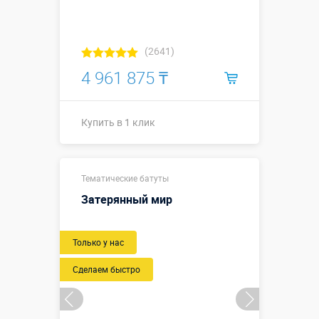
(2641)
4 961 875 ₸
Купить в 1 клик
7,4 х 8,0 х 4,0
Тематические батуты
м
(габаритные
Затерянный мир
размеры, с
учетом
Размеры, м:
пандусов и
Только у нас
всех
выступающих
Сделаем быстро
надувных
элементов)
Больше деталей →