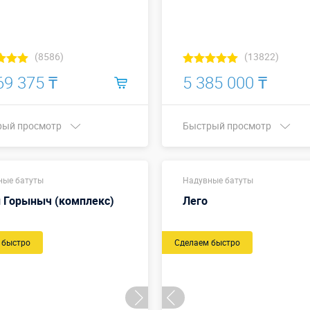
(8586)
(13822)
69 375 ₸
5 385 000 ₸
рый просмотр
Быстрый просмотр
4,0 х 3,0 х
7,5 х 7,0
ры, м:
Размеры, м:
ные батуты
2,05 м
Надувные батуты
м
 Горыныч (комплекс)
Лего
Больше деталей →
Больше деталей →
Смотреть видео
 быстро
Купить в 1 клик
Сделаем быстро
Купить в 1 клик