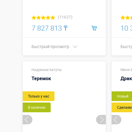
(11637)
7 827 813 ₸
10 
Быстрый просмотр
Быст
11,0 х 7,5 х
Размеры, м:
Разме
Надувные батуты
4,9 м
Мини 
Теремок
Драк
Больше деталей →
Только у нас
Купить в 1 клик
Новый
В наличии
Сделаем