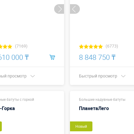
(7169)
(6773)
610 000 ₸
8 848 750 ₸
рый просмотр
Быстрый просмотр
10 х 8,6 х 7,3
11,9 х 8
ры, м:
ые батуты с горкой
м
Большие надувные батуты
4,4 м
(габар
-Горка
ПланетаЛего
Больше деталей →
Размеры, м:
размер
включа
пандус)
Купить в 1 клик
Новый
Больше деталей →