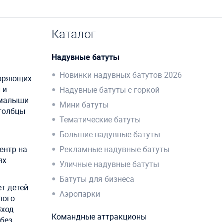
Каталог
Надувные батуты
Новинки надувных батутов 2026
коряющих
 и
Надувные батуты с горкой
 малыши
Мини батуты
столбцы
Тематические батуты
Большие надувные батуты
ентр на
Рекламные надувные батуты
ях
Уличные надувные батуты
Батуты для бизнеса
т детей
Аэропарки
лого
Вход
Командные аттракционы
 без