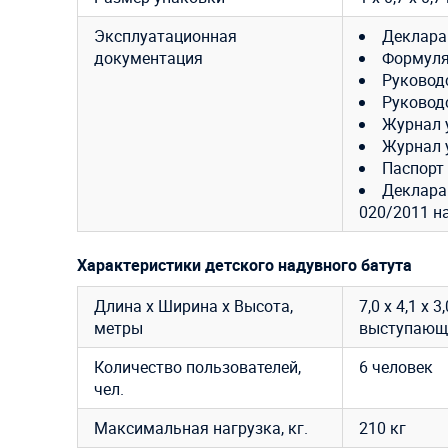
Эксплуатационная
Деклара
документация
Формуля
Руковод
Руковод
Журнал 
Журнал 
Паспорт
Декларац
020/2011 н
Характеристики детского надувного батута
Длина х Ширина х Высота,
7,0 х 4,1 х
метры
выступающ
Количество пользователей,
6 человек
чел.
Максимальная нагрузка, кг.
210 кг