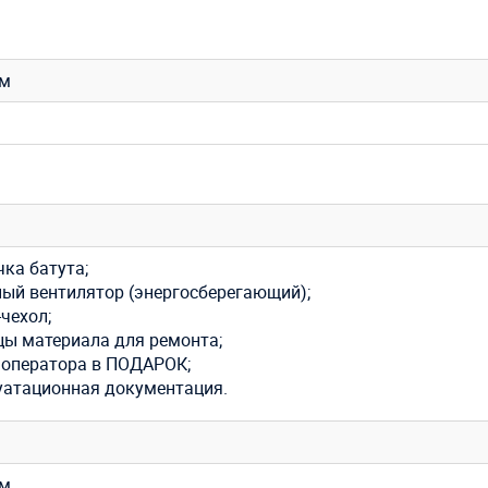
 м
ка батута;
ный вентилятор (энергосберегающий);
чехол;
цы материала для ремонта;
 оператора в ПОДАРОК;
уатационная документация.
 м