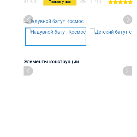
ID
938
11 406
Только у нас
Элементы конструкции