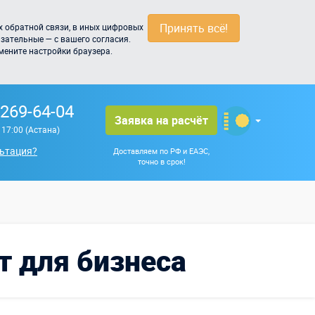
Принять всё!
 обратной связи, в иных цифровых
зательные — с вашего согласия.
мените настройки браузера.
 269-64-04
Заявка на расчёт
о 17:00 (Астана)
ьтация?
Доставляем по РФ и ЕАЭС,
точно в срок!
т для бизнеса