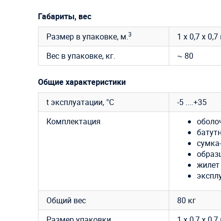
Габариты, вес
3
Размер в упаковке, м.
1 х 0,7 х 0,7
Вес в упаковке, кг.
~ 80
Общие характеристики
t эксплуатации, °C
-5 ....+35
Комплектация
оболоч
батут
сумка-
образ
жилет
экспл
Общий вес
80 кг
Размер упаковки
1 х 0,7 х 0,7