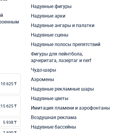
Надувные фигуры
ей
Надувные арки
троенным
Надувные ангары и палатки
Надувные сцены
Надувные полосы препятствий
Фигуры для пейнтбола,
арчеритага, лазертаг и nerf
Чудо-шары
Аэромены
10 625 ₸
Надувные рекламные шары
Надувные цветы
215 625 ₸
Имитация пламени и аэрофонтаны
Воздушная реклама
5 938 ₸
Надувные бассейны
2 500 ₸