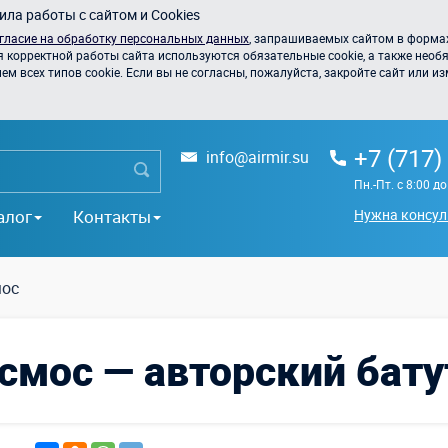
ла работы с сайтом и Cookies
гласие на обработку персональных данных
, запрашиваемых сайтом в формах
я корректной работы сайта используются обязательные cookie, а также необя
 всех типов cookie. Если вы не согласны, пожалуйста, закройте сайт или из
+7 (717)
info@airmir.su
Пн.-Пт. с 8:00 д
алог
Контакты
Нужна консул
мос
смос — авторский бату