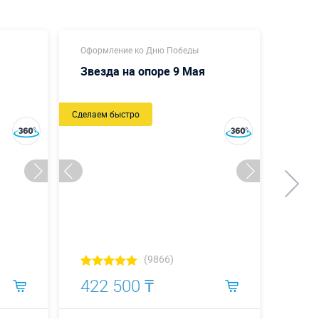
Оформление ко Дню Победы
Оформ
Звезда на опоре 9 Мая
С Д
Сделаем быстро
Новый
Сделаем
(9866)
422 500 ₸
472