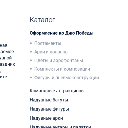
Каталог
Оформление ко Дню Победы
Постаменты
вная
ваемое
Арки и колонны
дувной
Цветы и аэрофонтаны
раздник
Комплекты и композиции
,
ите
Фигуры и пневмоконструкции
Командные аттракционы
Надувные батуты
Надувные фигуры
Надувные арки
Надувные ангары и палатки