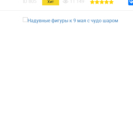
ID
805
11 149
Хит