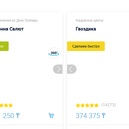
ление ко Дню Победы
Надувные цветы
онна Салют
Гвоздика
ии
Сделаем быстро
(14273)
 250 ₸
374 375 ₸