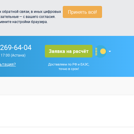
Принять всё!
 обратной связи, в иных цифровых
зательные — с вашего согласия.
мените настройки браузера.
 269-64-04
Заявка на расчёт
о 17:00 (Астана)
ьтация?
Доставляем по РФ и ЕАЭС,
точно в срок!