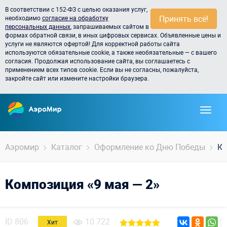
В соответствии с 152-ФЗ с целью оказания услуг,
Принять всё!
необходимо
согласие на обработку
персональных данных
, запрашиваемых сайтом в
формах обратной связи, в иных цифровых сервисах. Объявленные цены и
услуги не являются офертой! Для корректной работы сайта
используются обязательные cookie, а также необязательные — с вашего
согласия. Продолжая использование сайта, вы соглашаетесь с
применением всех типов cookie. Если вы не согласны, пожалуйста,
закройте сайт или измените настройки браузера.
Аэромир
Каталог
Оформление ко Дню Победы
Ко
Композиция «9 мая — 2»
ID
806
10 722
Хит