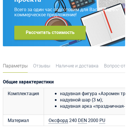
Всего за один час подготовим для Вас выгодное
коммерческое предложение!
Рассчитать стоимость
Параметры
Отзывы
Наличие и доставка
Вопрос-от
Общие характеристики
Комплектация
надувная фигура «Аэромен трик
надувной шар (3 м);
надувная арка «праздничная-2» 
Материал
Оксфорд
240
DEN
2000
PU