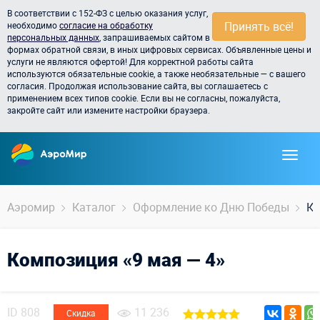
В соответствии с 152-ФЗ с целью оказания услуг,
Принять всё!
необходимо
согласие на обработку
персональных данных
, запрашиваемых сайтом в
формах обратной связи, в иных цифровых сервисах. Объявленные цены и
услуги не являются офертой! Для корректной работы сайта
используются обязательные cookie, а также необязательные — с вашего
согласия. Продолжая использование сайта, вы соглашаетесь с
применением всех типов cookie. Если вы не согласны, пожалуйста,
закройте сайт или измените настройки браузера.
Аэромир
Каталог
Оформление ко Дню Победы
Ко
Композиция «9 мая — 4»
ID
808
11 236
Скидка