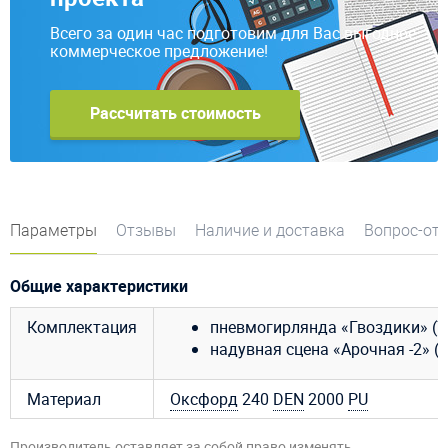
Всего за один час подготовим для Вас выгодное
коммерческое предложение!
Рассчитать стоимость
Параметры
Отзывы
Наличие и доставка
Вопрос-от
Общие характеристики
Комплектация
пневмогирлянда «Гвоздики» (7 
надувная сцена «Арочная -2» (6 
Материал
Оксфорд
240
DEN
2000
PU
Производитель оставляет за собой право изменять