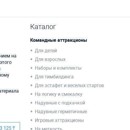
Каталог
Командные аттракционы
Для детей
нием на
Для взрослых
этого
Наборы и комплекты
я
ному
Для тимбилдинга
Для эстафет и веселых стартов
атериала
На логику и смекалку
Надувные с подкачкой
Надувные герметичные
Игровые аттракционы
3 125 ₸
На меткость