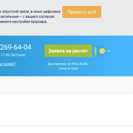
Принять всё!
 обратной связи, в иных цифровых
зательные — с вашего согласия.
мените настройки браузера.
 269-64-04
Заявка на расчёт
о 17:00 (Астана)
ьтация?
Доставляем по РФ и ЕАЭС,
точно в срок!