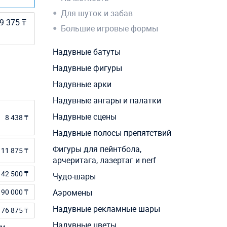
Для шуток и забав
9 375 ₸
Большие игровые формы
Надувные батуты
Надувные фигуры
Надувные арки
Надувные ангары и палатки
Надувные сцены
8 438 ₸
Надувные полосы препятствий
Фигуры для пейнтбола,
111 875 ₸
арчеритага, лазертаг и nerf
142 500 ₸
Чудо-шары
90 000 ₸
Аэромены
Надувные рекламные шары
76 875 ₸
Надувные цветы
м.