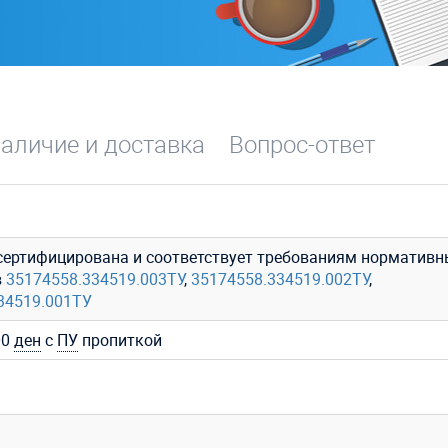
аличие и доставка
Вопрос-ответ
сертифицирована и соответствует требованиям нормативн
в
35174558.334519.003ТУ
,
35174558.334519.002ТУ
,
34519.001ТУ
00
ден
с
ПУ
пропиткой