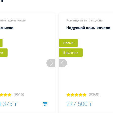
ные герметичные
Командные аттракционы
омысло
Надувной конь-качели
Новый
ии
В наличии
(9615)
(9368)
 375 ₸
277 500 ₸