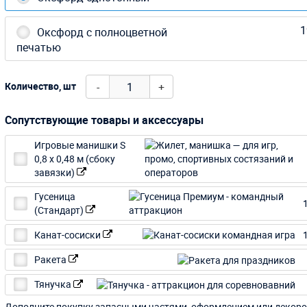
1
Оксфорд с полноцветной
печатью
-
+
Количество, шт
Сопутствующие товары и аксессуары
Игровые манишки S
0,8 х 0,48 м (сбоку
завязки)
Гусеница
(Стандарт)
Канат-сосиски
Ракета
Тянучка
Дополните покупку запасными частями, оформлением или декоро