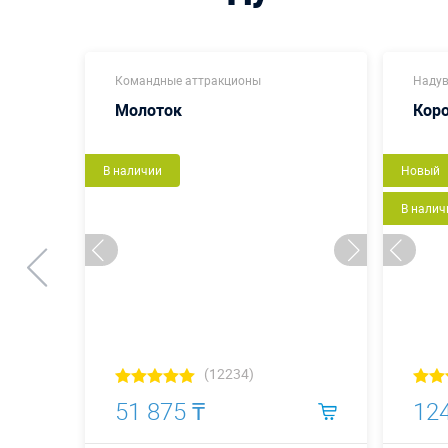
Командные аттракционы
Надув
Молоток
Кор
В наличии
Новый
В налич
(12234)
51 875 ₸
124