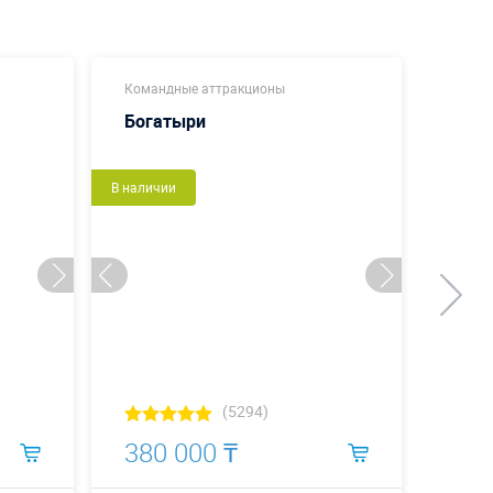
Командные аттракционы
Коман
Богатыри
Футб
В наличии
Новый
В налич
(5294)
380 000 ₸
968