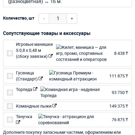
(разноцветная) ↔ 16 м.
-
+
Количество, шт
Сопутствующие товары и аксессуары
Игровые манишки
S 0,8 х 0,48 м
8 438 ₸
(сбоку завязки)
Гусеница
111 875 ₸
(Стандарт)
Торпеда
93 750 ₸
Командные лыжи
149 375 ₸
Тянучка
76 875 ₸
Дополните покупку запасными частями, оформлением или