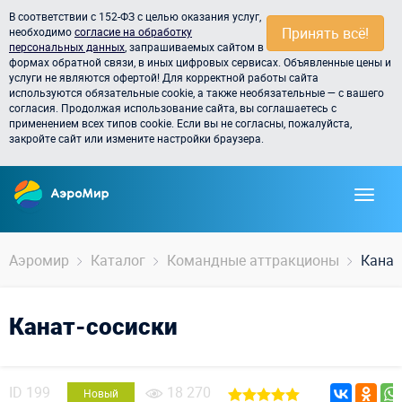
В соответствии с 152-ФЗ с целью оказания услуг,
Принять всё!
необходимо
согласие на обработку
персональных данных
, запрашиваемых сайтом в
формах обратной связи, в иных цифровых сервисах. Объявленные цены и
услуги не являются офертой! Для корректной работы сайта
используются обязательные cookie, а также необязательные — с вашего
согласия. Продолжая использование сайта, вы соглашаетесь с
применением всех типов cookie. Если вы не согласны, пожалуйста,
закройте сайт или измените настройки браузера.
Аэромир
Каталог
Командные аттракционы
Канат
Канат-сосиски
ID
199
18 270
Новый