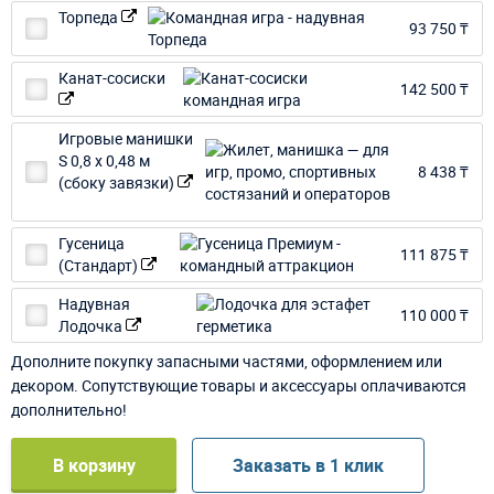
Торпеда
93 750 ₸
Канат-сосиски
142 500 ₸
Игровые манишки
S 0,8 х 0,48 м
8 438 ₸
(сбоку завязки)
Гусеница
111 875 ₸
(Стандарт)
Надувная
110 000 ₸
Лодочка
Дополните покупку запасными частями, оформлением или
декором. Сопутствующие товары и аксессуары оплачиваются
дополнительно!
В корзину
Заказать в 1 клик