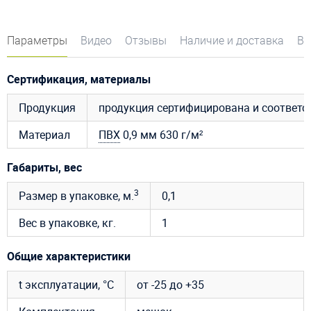
Параметры
Видео
Отзывы
Наличие и доставка
Во
Сертификация, материалы
Продукция
продукция сертифицирована и соответ
Материал
ПВХ
0,9 мм 630 г/м²
Габариты, вес
3
Размер в упаковке, м.
0,1
Вес в упаковке, кг.
1
Общие характеристики
t эксплуатации, °C
от -25 до +35