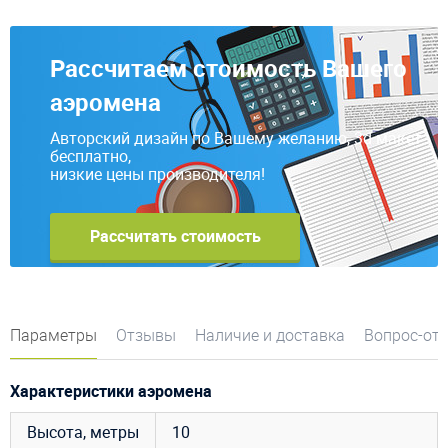
Рассчитаем стоимость Вашего
аэромена
Авторский дизайн по Вашему желанию, 3d макет
бесплатно,
низкие цены производителя!
Рассчитать стоимость
Параметры
Отзывы
Наличие и доставка
Вопрос-от
Характеристики аэромена
Высота, метры
10