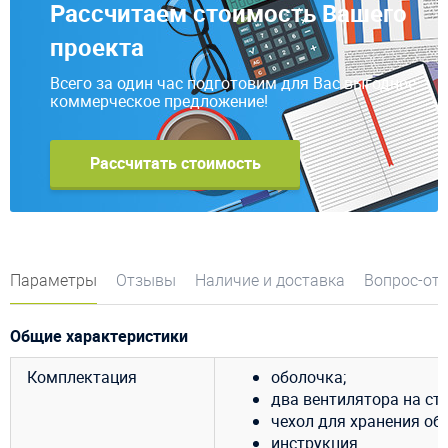
Рассчитаем стоимость Вашего
проекта
Всего за один час подготовим для Вас выгодное
коммерческое предложение!
Рассчитать стоимость
Параметры
Отзывы
Наличие и доставка
Вопрос-от
Общие характеристики
Комплектация
оболочка;
два вентилятора на сто
чехол для хранения об
инструкция.