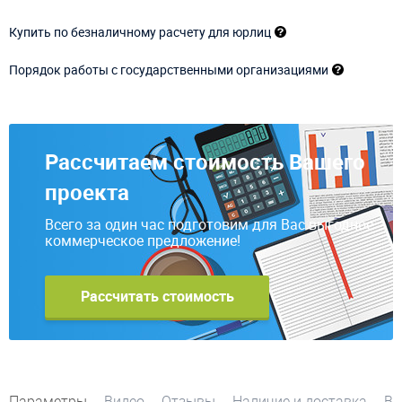
Купить по безналичному расчету для юрлиц
Порядок работы с государственными организациями
Рассчитаем стоимость Вашего
проекта
Всего за один час подготовим для Вас выгодное
коммерческое предложение!
Рассчитать стоимость
Параметры
Видео
Отзывы
Наличие и доставка
Во