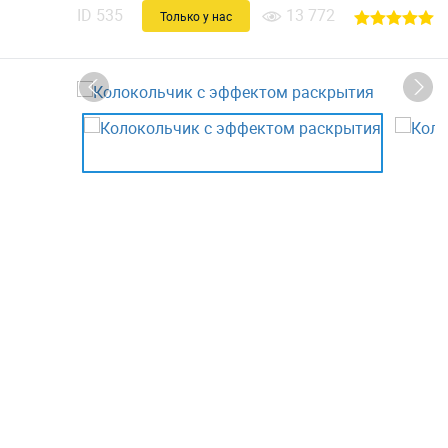
ID
535
13 772
Только у нас