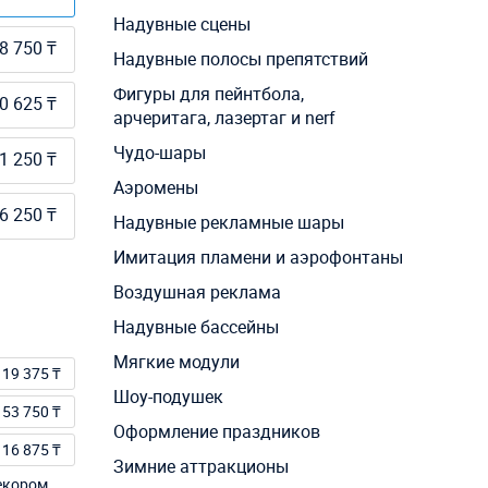
Надувные сцены
8 750 ₸
Надувные полосы препятствий
Фигуры для пейнтбола,
0 625 ₸
арчеритага, лазертаг и nerf
Чудо-шары
1 250 ₸
Аэромены
6 250 ₸
Надувные рекламные шары
Имитация пламени и аэрофонтаны
Воздушная реклама
Надувные бассейны
Мягкие модули
19 375 ₸
Шоу-подушек
53 750 ₸
Оформление праздников
16 875 ₸
Зимние аттракционы
екором.