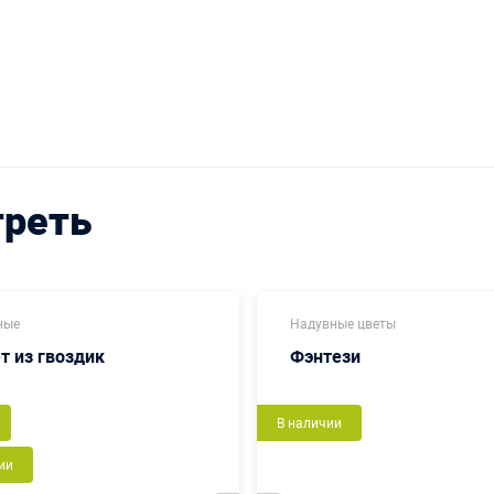
треть
ные
Надувные цветы
т из гвоздик
Фэнтези
В наличии
ии