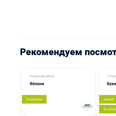
Рекомендуем посмо
Надувные цветы
Слож
Яблоня
Буке
В наличии
Новый
В налич