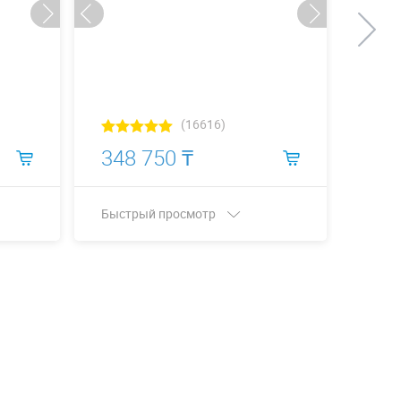
(16616)
348 750 ₸
482
Быстрый просмотр
Быст