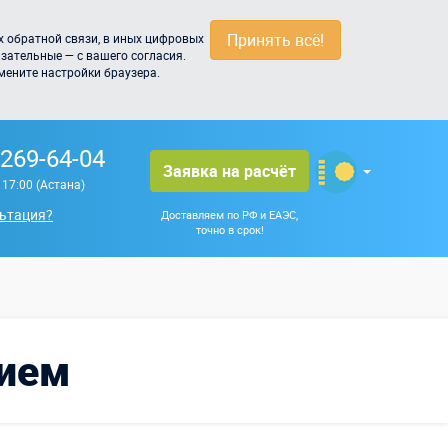
Принять всё!
 обратной связи, в иных цифровых
зательные — с вашего согласия.
мените настройки браузера.
 269-64-04
Заявка на расчёт
о 17:00 (Астана)
ьтация?
Доставляем по РФ и ЕАЭС,
точно в срок!
тием