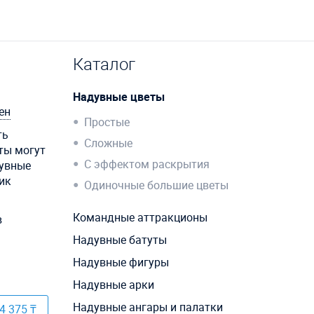
Каталог
Надувные цветы
ен
Простые
ть
Сложные
ты могут
С эффектом раскрытия
дувные
ик
Одиночные большие цветы
Командные аттракционы
в
Надувные батуты
Надувные фигуры
Надувные арки
Надувные ангары и палатки
4 375 ₸