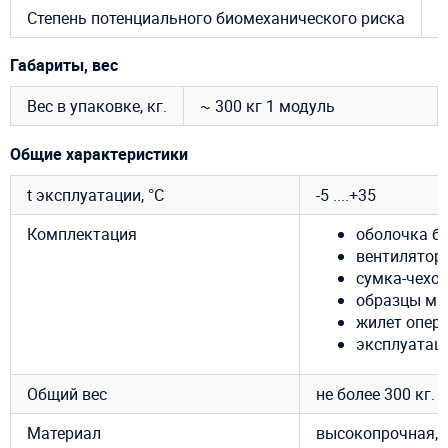
Степень потенциального биомеханического риска
R
Габариты, вес
Вес в упаковке, кг.
~ 300 кг 1 модуль
Общие характеристики
t эксплуатации, °C
-5 ....+35
Комплектация
оболочка бат
вентилятор 
сумка-чехол
образцы ма
жилет опер
эксплуатац
Общий вес
не более 300 кг.
Материал
высокопрочная, 