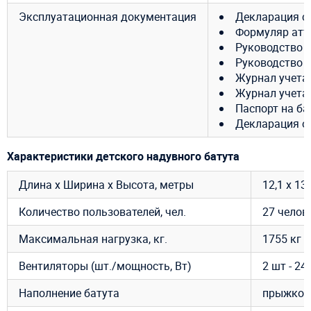
Эксплуатационная документация
Декларация с
Формуляр атт
Руководство 
Руководство 
Журнал учета
Журнал учета
Паспорт на ба
Декларация о 
Характеристики детского надувного батута
Длина х Ширина х Высота, метры
12,1 х 13
Количество пользователей, чел.
27 челов
Максимальная нагрузка, кг.
1755 кг
Вентиляторы (шт./мощность, Вт)
2 шт - 24
Наполнение батута
прыжкова