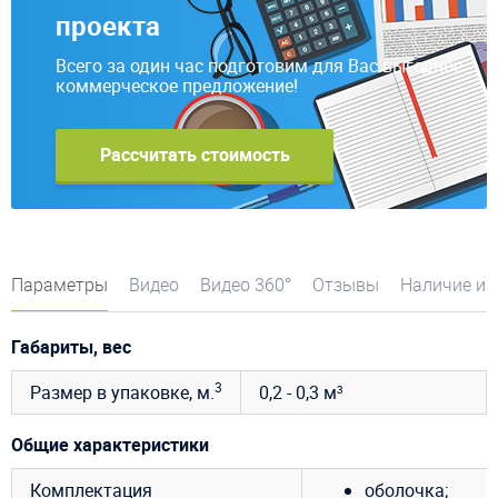
проекта
Всего за один час подготовим для Вас выгодное
коммерческое предложение!
Рассчитать стоимость
Параметры
Видео
Видео 360°
Отзывы
Наличие и 
Габариты, вес
3
Размер в упаковке, м.
0,2 - 0,3 м³
Общие характеристики
Комплектация
оболочка;