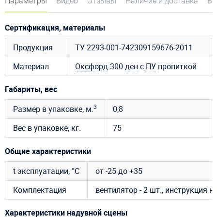
Параметры
Видео
Отзывы
Наличие и доставка
Во
Сертификация, материалы
Продукция
ТУ 2293-001-742309159676-2011
Материал
Оксфорд
300
ден
с
ПУ
пропиткой
Габариты, вес
3
Размер в упаковке, м.
0,8
Вес в упаковке, кг.
75
Общие характеристики
t эксплуатации, °C
от -25 до +35
Комплектация
вентилятор - 2 шт., инструкция 
Характеристики надувной сцены