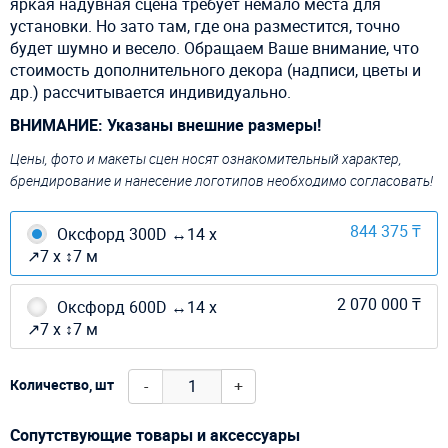
яркая надувная сцена требует немало места для
установки. Но зато там, где она разместится, точно
будет шумно и весело. Обращаем Ваше внимание, что
стоимость дополнительного декора (надписи, цветы и
др.) рассчитывается индивидуально.
ВНИМАНИЕ: Указаны внешние размеры!
Цены, фото и макеты сцен носят ознакомительный характер,
брендирование и нанесение логотипов необходимо согласовать!
844 375 ₸
Оксфорд 300D ↔14 х
↗7 х ↕7 м
2 070 000 ₸
Оксфорд 600D ↔14 х
↗7 х ↕7 м
-
+
Количество, шт
Сопутствующие товары и аксессуары