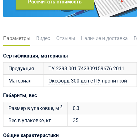
Рассчитать стоимость
Параметры
Видео
Отзывы
Наличие и доставка
Во
Сертификация, материалы
Продукция
ТУ 2293-001-742309159676-2011
Материал
Оксфорд
300
ден
с
ПУ
пропиткой
Габариты, вес
3
Размер в упаковке, м.
0,3
Вес в упаковке, кг.
35
Общие характеристики