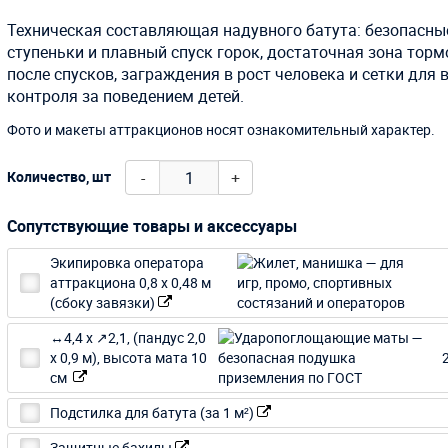
Техническая составляющая надувного батута: безопасны
ступеньки и плавный спуск горок, достаточная зона тор
после спусков, заграждения в рост человека и сетки для 
контроля за поведением детей.
Фото и макеты аттракционов носят ознакомительный характер.
-
+
Количество, шт
Сопутствующие товары и аксессуары
Экипировка оператора
аттракциона 0,8 х 0,48 м
(сбоку завязки)
↔4,4 х ↗2,1, (пандус 2,0
х 0,9 м), высота мата 10
см
Подстилка для батута (за 1 м²)
Защитные бахилы