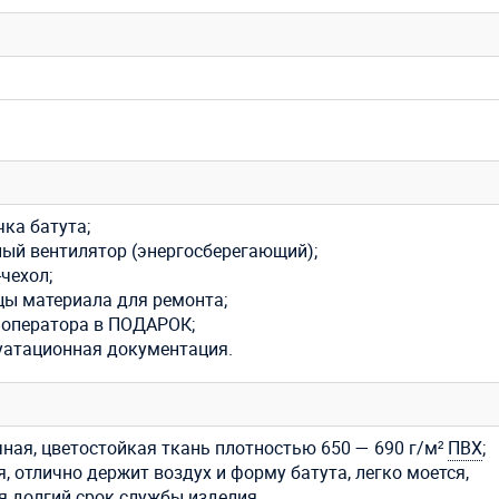
ка батута;
ный вентилятор (энергосберегающий);
чехол;
цы материала для ремонта;
 оператора в ПОДАРОК;
уатационная документация.
ная, цветостойкая ткань плотностью 650 — 690 г/м²
ПВХ
;
, отлично держит воздух и форму батута, легко моется,
я долгий срок службы изделия