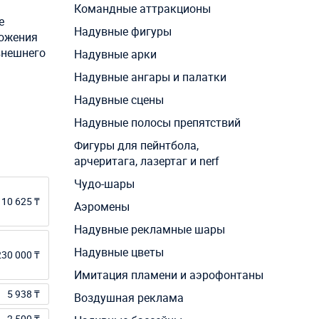
Командные аттракционы
е
Надувные фигуры
можения
внешнего
Надувные арки
Надувные ангары и палатки
Надувные сцены
Надувные полосы препятствий
Фигуры для пейнтбола,
арчеритага, лазертаг и nerf
Чудо-шары
10 625 ₸
Аэромены
Надувные рекламные шары
Надувные цветы
230 000 ₸
Имитация пламени и аэрофонтаны
5 938 ₸
Воздушная реклама
2 500 ₸