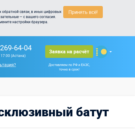
Принять всё!
 обратной связи, в иных цифровых
зательные — с вашего согласия.
мените настройки браузера.
 269-64-04
Заявка на расчёт
о 17:00 (Астана)
ьтация?
Доставляем по РФ и ЕАЭС,
точно в срок!
ксклюзивный батут