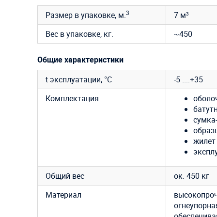
3
Размер в упаковке, м.
7 м³
Вес в упаковке, кг.
~450
Общие характеристики
t эксплуатации, °C
-5 ....+35
Комплектация
оболоч
батут
сумка-
образ
жилет
экспл
Общий вес
ок. 450 кг
Материал
высокопроч
огнеупорная
обеспечива