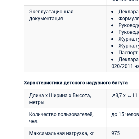
Эксплуатационная
Деклара
документация
Формуля
Руковод
Руковод
Журнал 
Журнал 
Паспорт
Декларац
020/2011 н
Характеристики детского надувного батута
Длина х Ширина х Высота,
↗8,7 х ↔11 
метры
Количество пользователей,
до 15 челов
чел.
Максимальная нагрузка, кг.
975