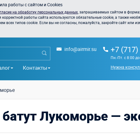
ла работы с сайтом и Cookies
гласие на обработку персональных данных
, запрашиваемых сайтом в формах
я корректной работы сайта используются обязательные cookie, а также необя
 всех типов cookie. Если вы не согласны, пожалуйста, закройте сайт или из
+7 (717)
info@airmir.su
Пн.-Пт. с 8:00 д
алог
Контакты
Нужна консул
оморье
 батут Лукоморье — э