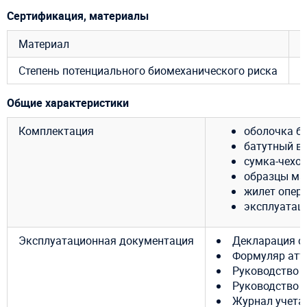
Сертификация, материалы
Материал
Степень потенциального биомеханического риска
R
Общие характеристики
Комплектация
оболочка ба
батутный ве
сумка-чехол
образцы ма
жилет опер
эксплуатац
Эксплуатационная документация
Декларация с
Формуляр атт
Руководство 
Руководство 
Журнал учета