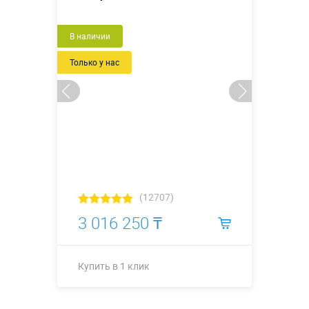
Новый
В наличии
Только у нас
(12707)
3 016 250 ₸
Купить в 1 клик