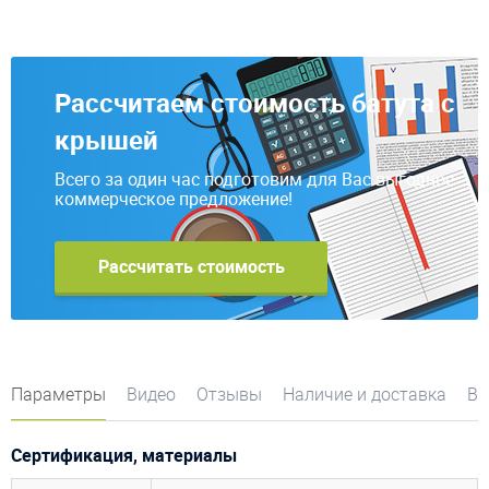
Рассчитаем стоимость батута с
крышей
Всего за один час подготовим для Вас выгодное
коммерческое предложение!
Рассчитать стоимость
Параметры
Видео
Отзывы
Наличие и доставка
Во
Сертификация, материалы