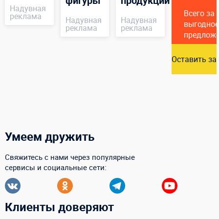
фигуры
продукции
Надувная
Всего за
реклама
Надувная
Надувная
выгодное
реклама
реклама
предлож
Оставить за
Умеем дружить
Свяжитесь с нами через популярные
сервисы и социальные сети:
Клиенты доверяют