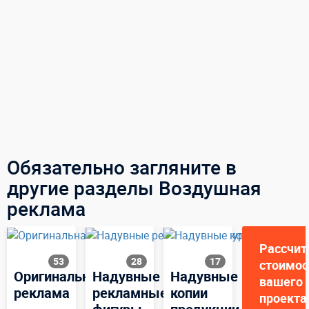
Обязательно загляните в
другие разделы Воздушная
реклама
Рассчит
53
28
17
стоимос
Оригинальная
Надувные
Надувные
вашего
реклама
рекламные
копии
проекта