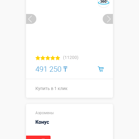
(11200)
491 250 ₸
Купить в 1 клик
Высота, метры:
3 м
Аэромены
Больше деталей →
Конус
Смотреть видео