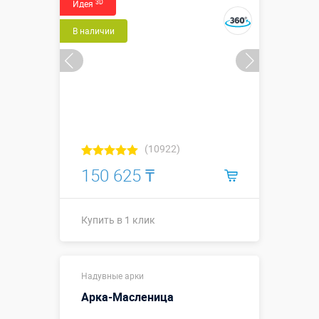
3D
Идея
Купить в 1 клик
В наличии
(10922)
150 625 ₸
Купить в 1 клик
Одноцвет
Надувные арки
↕2,5 м (⌀
Высота, метры:
подставки
Арка-Масленица
0,8 м)