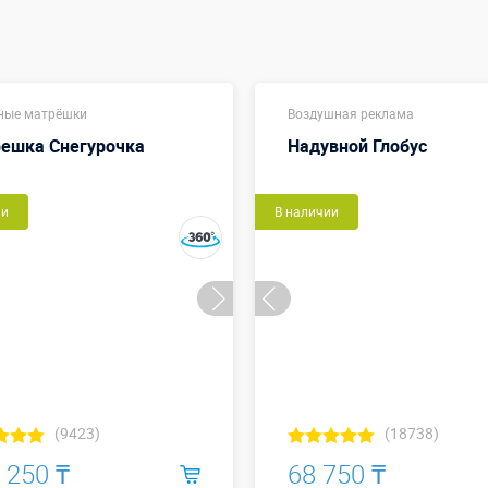
ные матрёшки
Воздушная реклама
ешка Снегурочка
Надувной Глобус
ии
В наличии
(9423)
(18738)
 250 ₸
68 750 ₸