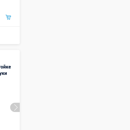
тойке
уки