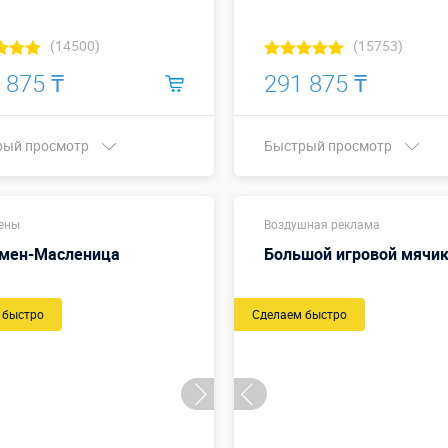
(14500)
(15753)
 875 ₸
291 875 ₸
рый просмотр
Быстрый просмотр
Купить в 1 клик
Купить в 1 клик
ены
Воздушная реклама
мен-Масленица
Большой игровой мячи
 быстро
Сделаем быстро