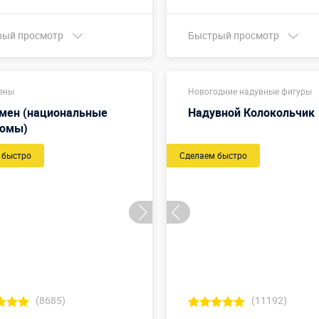
рый просмотр
Быстрый просмотр
Купить в 1 клик
Купить в 1 клик
ены
Новогодние надувные фигуры
мен (национальные
Надувной Колокольчик
тюмы)
 быстро
Сделаем быстро
(8685)
(11192)