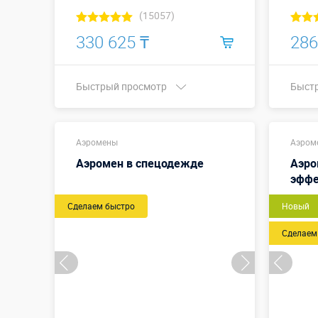
(15057)
330 625 ₸
286
Быстрый просмотр
Быст
Купить в 1 клик
Аэромены
Аэром
Аэромен в спецодежде
Аэро
эффе
Сделаем быстро
Новый
Сделаем