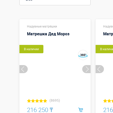
Надувные матрёшки
Надув
Матрешка Дед Мороз
Матр
В наличии
В налич
(8695)
216 250 ₸
216