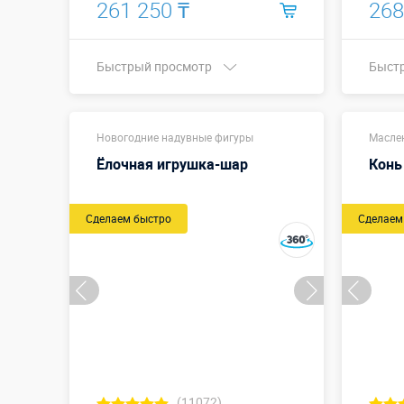
261 250 ₸
268
Быстрый просмотр
Быст
Купить в 1 клик
Новогодние надувные фигуры
Масле
Ёлочная игрушка-шар
Конь
Сделаем быстро
Сделаем
(11072)