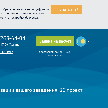
Принять всё!
 обратной связи, в иных цифровых
зательные — с вашего согласия.
мените настройки браузера.
 269-64-04
Заявка на расчёт
о 17:00 (Астана)
ьтация?
Доставляем по РФ и ЕАЭС,
точно в срок!
зации вашего заведения. 3D проект