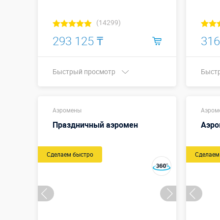
(14299)
293 125 ₸
316
Быстрый просмотр
Быст
Купить в 1 клик
Аэромены
Аэром
Праздничный аэромен
Аэро
Сделаем быстро
Сделаем