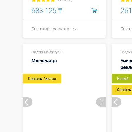
683 125 ₸
261
Быстрый просмотр
Быст
2,0 м / 1,6 м
Высота, метры:
Надувные фигуры
(диаметр)
Возду
Масленица
Унив
Больше деталей →
рекл
Сделаем быстро
Купить в 1 клик
Новый
Сделаем