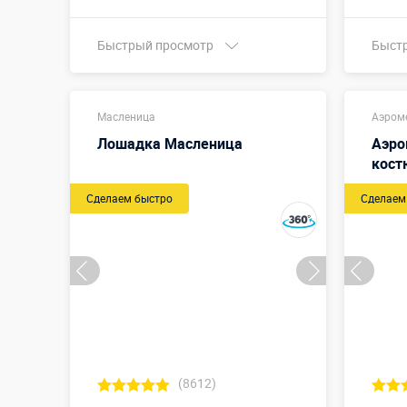
Быстрый просмотр
Быст
Купить в 1 клик
Масленица
Аэром
Лошадка Масленица
Аэро
кос
Сделаем быстро
Сделаем
(8612)