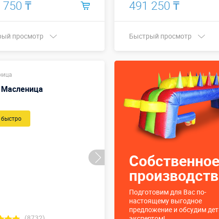
 750 ₸
491 250 ₸
рый просмотр
Быстрый просмотр
Купить в 1 клик
Высота, метры:
3 м
ница
Больше деталей →
 Масленица
Смотреть видео
 быстро
Купить в 1 клик
Собственно
производств
Подготовим для Вас по-
настоящему выгодное
предложение и обсудим дет
(8732)
экспертом!