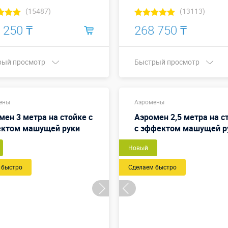
(15487)
(13113)
 250 ₸
268 750 ₸
рый просмотр
Быстрый просмотр
Купить в 1 клик
Купить в 1 клик
ены
Аэромены
мен 3 метра на стойке с
Аэромен 2,5 метра на с
ктом машущей руки
с эффектом машущей р
Новый
 быстро
Сделаем быстро