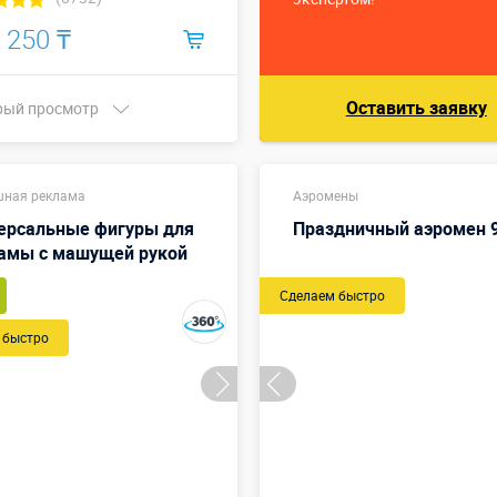
 250 ₸
Оставить заявку
рый просмотр
Купить в 1 клик
шная реклама
Аэромены
ерсальные фигуры для
Праздничный аэромен 
амы с машущей рукой
Сделаем быстро
 быстро