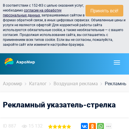
В соответствии с 152-ФЗ с целью оказания услуг,
Принять всё!
необходимо
согласие на обработку
персональных данных
, запрашиваемых сайтом в
формах обратной связи, в иных цифровых сервисах. Объявленные цены и
услуги не являются офертой! Для корректной работы сайта
используются обязательные cookie, а также необязательные — с вашего
согласия. Продолжая использование сайта, вы соглашаетесь с
применением всех типов cookie. Если вы не согласны, пожалуйста,
закройте сайт или измените настройки браузера.
Аэромир
Каталог
Воздушная реклама
Рекламный
Рекламный указатель-стрелка
ID
887
15 132