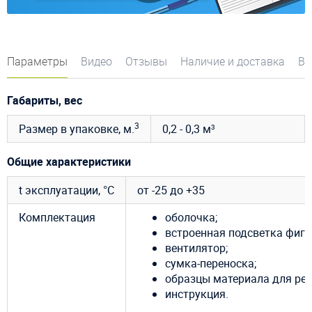
Параметры
Видео
Отзывы
Наличие и доставка
Во
Габариты, вес
3
Размер в упаковке, м.
0,2 - 0,3 м³
Общие характеристики
t эксплуатации, °C
от -25 до +35
Комплектация
оболочка;
встроенная подсветка фигу
вентилятор;
сумка-переноска;
образцы материала для рем
инструкция.