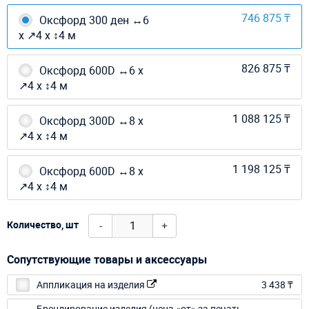
746 875 ₸
Оксфорд 300 ден ↔6
х ↗4 х ↕4 м
826 875 ₸
Оксфорд 600D ↔6 х
↗4 х ↕4 м
1 088 125 ₸
Оксфорд 300D ↔8 х
↗4 х ↕4 м
1 198 125 ₸
Оксфорд 600D ↔8 х
↗4 х ↕4 м
-
+
Количество, шт
Сопутствующие товары и аксессуары
Аппликация на изделия
3 438 ₸
Брендирование изделия (цена «от» за печать