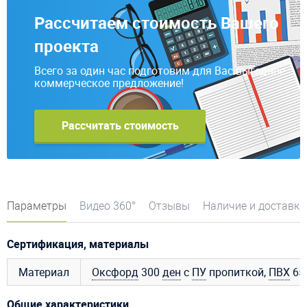
Рассчитаем стоимость Вашего
проекта
Всего за один час подготовим для Вас выгодное
коммерческое предложение!
Рассчитать стоимость
Параметры
Видео 360°
Отзывы
Наличие и доставка
Сертификация, материалы
Материал
Оксфорд
300
ден
с
ПУ
пропиткой,
ПВХ
650
Общие характеристики