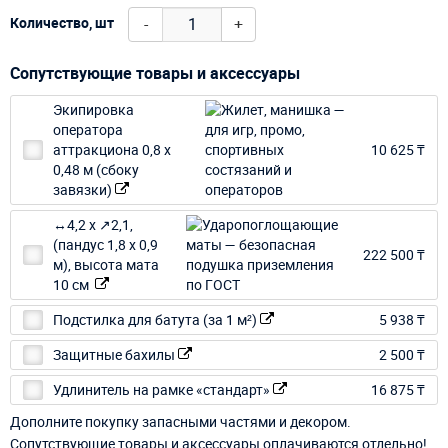
-
+
Количество, шт
Сопутствующие товары и аксессуары
Экипировка
оператора
аттракциона 0,8 х
10 625 ₸
0,48 м (сбоку
завязки)
↔4,2 х ↗2,1,
(пандус 1,8 х 0,9
222 500 ₸
м), высота мата
10 см
Подстилка для батута (за 1 м²)
5 938 ₸
Защитные бахилы
2 500 ₸
Удлинитель на рамке «стандарт»
16 875 ₸
Дополните покупку запасными частями и декором.
Сопутствующие товары и аксессуары оплачиваются отдельно!