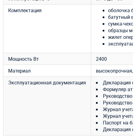
Комплектация
оболочка ба
батутный ве
сумка-чехол
образцы ма
жилет опер
эксплуатац
Мощность Вт
2400
Материал
высокопрочная, 
Эксплуатационная документация
Декларация с
Формуляр атт
Руководство 
Руководство 
Журнал учета
Журнал учета
Паспорт на ба
Декларация о 