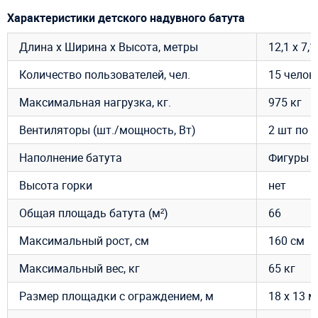
Характеристики детского надувного батута
Длина х Ширина х Высота, метры
12,1 х 7,1
Количество пользователей, чел.
15 челов
Максимальная нагрузка, кг.
975 кг
Вентиляторы (шт./мощность, Вт)
2 шт по 1
Наполнение батута
Фигуры п
Высота горки
нет
Общая площадь батута (м²)
66
Максимальный рост, см
160 см
Максимальный вес, кг
65 кг
Размер площадки с ограждением, м
18 х 13 м