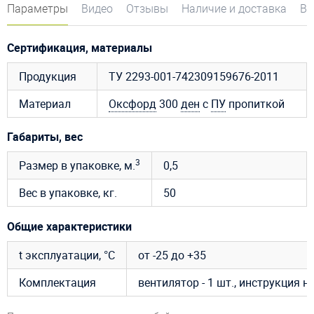
Параметры
Видео
Отзывы
Наличие и доставка
Во
Сертификация, материалы
Продукция
ТУ 2293-001-742309159676-2011
Материал
Оксфорд
300
ден
с
ПУ
пропиткой
Габариты, вес
3
Размер в упаковке, м.
0,5
Вес в упаковке, кг.
50
Общие характеристики
t эксплуатации, °C
от -25 до +35
Комплектация
вентилятор - 1 шт., инструкция 